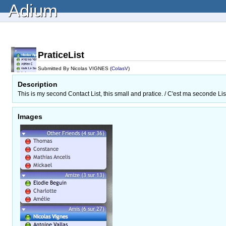
Adium
PraticeList
Submitted By Nicolas VIGNES (
ColasV
)
Description
This is my second Contact List, this small and pratice. / C'est ma seconde List
Images