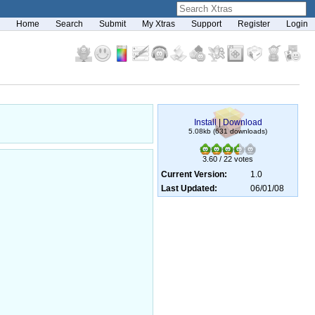
Home
Search
Submit
My Xtras
Support
Register
Login
Install
|
Download
5.08kb (631 downloads)
3.60 / 22 votes
Current Version:
1.0
Last Updated:
06/01/08