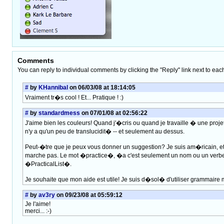
Comments
You can reply to individual comments by clicking the "Reply" link next to eac
#
by
KHannibal
on 06/03/08 at 18:14:05
Vraiment tr�s cool ! Et... Pratique ! :)
#
by
standardmess
on 07/01/08 at 02:56:22
J'aime bien les couleurs! Quand j'�cris ou quand je travaille � une projet,
n'y a qu'un peu de translucidit� -- et seulement au dessus.
Peut-�tre que je peux vous donner un suggestion? Je suis am�ricain, e
marche pas. Le mot �practice�, �a c'est seulement un nom ou un verbe, 
�PracticalList�.
Je souhaite que mon aide est utile! Je suis d�sol� d'utiliser grammaire m
#
by
av3ry
on 09/23/08 at 05:59:12
Je l'aime!
merci... :-)